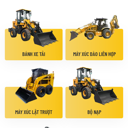
BÁNH XE TẢI
MÁY XÚC ĐÀO LIÊN HỢP
MÁY XÚC LẬT TRƯỢT
BỘ NẠP