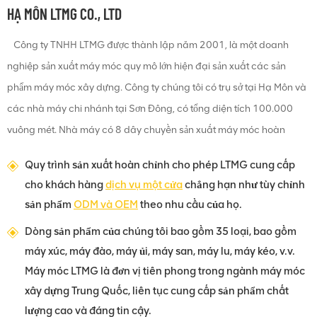
HẠ MÔN LTMG CO., LTD
Công ty TNHH LTMG được thành lập năm 2001, là một doanh
nghiệp sản xuất máy móc quy mô lớn hiện đại sản xuất các sản
phẩm máy móc xây dựng. Công ty chúng tôi có trụ sở tại Hạ Môn và
các nhà máy chi nhánh tại Sơn Đông, có tổng diện tích 100.000
vuông mét. Nhà máy có 8 dây chuyền sản xuất máy móc hoàn
chỉnh.
Quy trình sản xuất hoàn chỉnh cho phép LTMG cung cấp
cho khách hàng
dịch vụ một cửa
chẳng hạn như tùy chỉnh
sản phẩm
ODM và OEM
theo nhu cầu của họ.
Dòng sản phẩm của chúng tôi bao gồm 35 loại, bao gồm
máy xúc, máy đào, máy ủi, máy san, máy lu, máy kéo, v.v.
Máy móc LTMG là đơn vị tiên phong trong ngành máy móc
xây dựng Trung Quốc, liên tục cung cấp sản phẩm chất
lượng cao và đáng tin cậy.