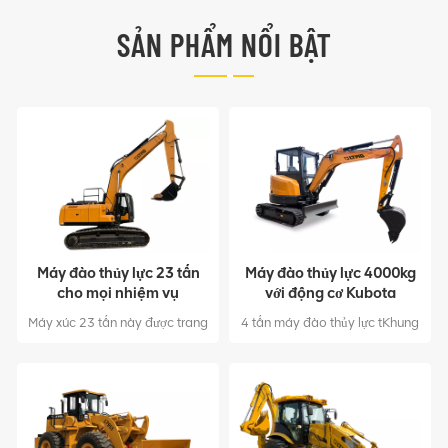
SẢN PHẨM NỔI BẬT
Máy đào thủy lực 23 tấn
Máy đào thủy lực 4000kg
cho mọi nhiệm vụ
với động cơ Kubota
Máy xúc 23 tấn này được trang
4 tấn máy đào thủy lực tKhung
bị gầu xúc 1,1 cbm và động cơ
gầm có thể thu vào cho phép
Cummins QSB7 124KW tuân
bạn tiếp cận và làm việc ở
thủ các quy định về khí thải của
những khu vực chật hẹp nhất.
EPA, cung cấp năng lượng
Cải thiện đáng kể độ tin cậy, sự
mạnh mẽ. Công nghệ dòng
thoải mái và an toàn của toàn
chảy kết hợp bơm kép làm
bộ máy.