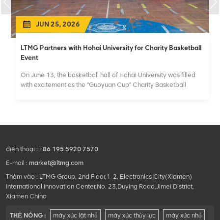
JUN 25, 2026
LTMG Partners with Hohai University for Charity Basketball
Event
On June 13, the basketball hall of Hohai University was filled
with excitement as the “Guoyuan Cup” Charity Basketball
Tournament, organized by the School of Business, officially
kicked off. As a public welfare partner of the event, LTMG
actively participated throughout the tournament, u...
điện thoại :
+86 195 5920 7570
E-mail :
market@ltmg.com
Thêm vào : LTMG Group, 2nd Floor,1-2, Electronics City(Xiamen)
International Innovation Center,No. 23,Duying Road,Jimei District,
Xiamen China
THẺ NÓNG :
máy xúc lật nhỏ
máy xúc thủy lực
máy xúc nhỏ