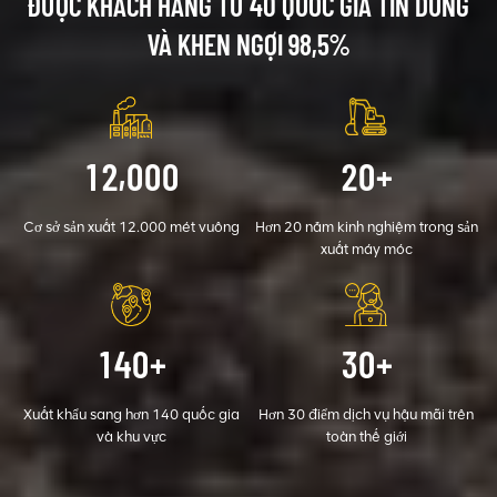
ĐƯỢC KHÁCH HÀNG TỪ 40 QUỐC GIA TIN DÙNG
hành ngoài trời mạnh mẽ.
như kiwi, nho, cam, giá trị cam
VÀ KHEN NGỢI 98,5%
rốn, đào rãnh, bón phân, làm
cỏ.
,
1
2
0
0
0
2
0
+
Cơ sở sản xuất 12.000 mét vuông
Hơn 20 năm kinh nghiệm trong sản
xuất máy móc
1
4
0
3
0
+
+
Xuất khẩu sang hơn 140 quốc gia
Hơn 30 điểm dịch vụ hậu mãi trên
và khu vực
toàn thế giới