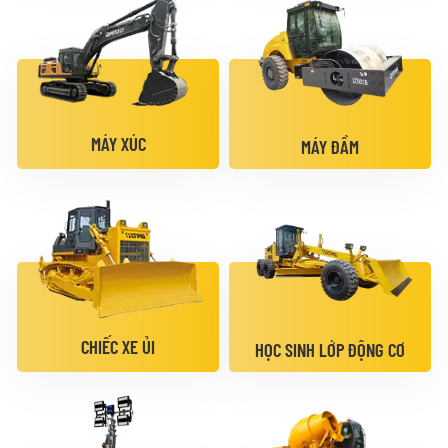
MÁY XÚC
MÁY ĐẦM
CHIẾC XE ỦI
HỌC SINH LỚP ĐỘNG CƠ