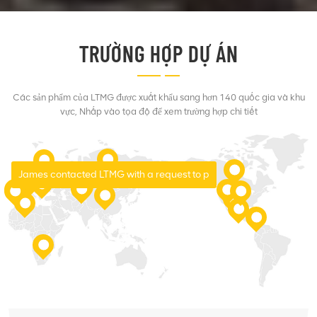
TRƯỜNG HỢP DỰ ÁN
Các sản phẩm của LTMG được xuất khẩu sang hơn 140 quốc gia và khu
vực, Nhấp vào tọa độ để xem trường hợp chi tiết
James contacted LTMG with a request to p