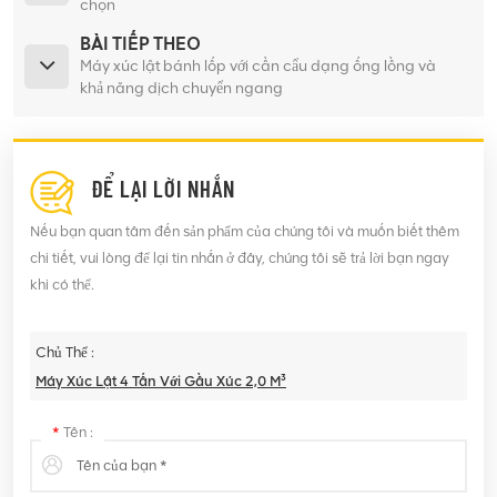
chọn
BÀI TIẾP THEO
Máy xúc lật bánh lốp với cần cẩu dạng ống lồng và
khả năng dịch chuyển ngang
ĐỂ LẠI LỜI NHẮN
Nếu bạn quan tâm đến sản phẩm của chúng tôi và muốn biết thêm
chi tiết, vui lòng để lại tin nhắn ở đây, chúng tôi sẽ trả lời bạn ngay
khi có thể.
Chủ Thể :
Máy Xúc Lật 4 Tấn Với Gầu Xúc 2,0 M³
*
Tên :