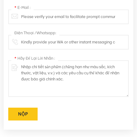
*
E-Mail :
Điện Thoại /Whatsapp:
*
Hãy Để Lại Lời Nhắn :
NỘP