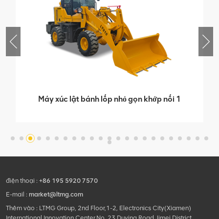
Máy xúc lật bánh lốp nhỏ gọn khớp nối 1
tấn có cầu Isuzu
điện thoại :
+86 195 5920 7570
E-mail :
market@ltmg.com
Thêm vào : LTMG Group, 2nd Floor,1-2, Electronics City(Xiamen)
International Innovation Center,No. 23,Duying Road,Jimei District,