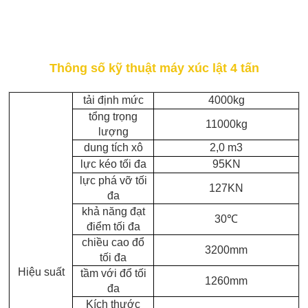
Thông số kỹ thuật máy xúc lật 4 tấn
tải định mức
4000kg
tổng trọng
11000kg
lượng
dung tích xô
2,0 m3
lực kéo tối đa
95KN
lực phá vỡ tối
127KN
đa
khả năng đạt
30
℃
điểm tối đa
chiều cao đổ
3200mm
tối đa
Hiệu suất
tầm với đổ tối
1260mm
đa
Kích thước