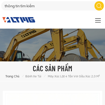
CÁC SẢN PHẨM
/
/
Trang Chủ
Bánh Xe Tải
Máy Xúc Lật 4 Tấn Với Gầu Xúc 2,0 M³