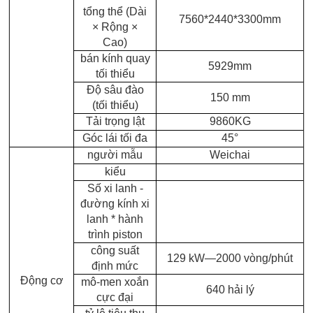
tổng thể (Dài
7560*2440*3300mm
× Rộng ×
Cao)
bán kính quay
5929mm
tối thiểu
Độ sâu đào
150 mm
(tối thiểu)
Tải trọng lật
9860KG
Góc lái tối đa
45°
người mẫu
Weichai
kiểu
Số xi lanh -
đường kính xi
lanh * hành
trình piston
công suất
129 kW—2000 vòng/phút
định mức
Động cơ
mô-men xoắn
640 hải lý
cực đại