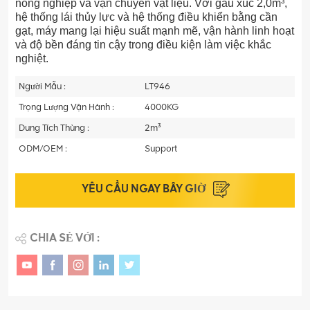
nông nghiệp và vận chuyển vật liệu. Với gầu xúc 2,0m³,
hệ thống lái thủy lực và hệ thống điều khiển bằng cần
gạt, máy mang lại hiệu suất mạnh mẽ, vận hành linh hoạt
và độ bền đáng tin cậy trong điều kiện làm việc khắc
nghiệt.
Người Mẫu :
LT946
Trọng Lượng Vận Hành :
4000KG
Dung Tích Thùng :
2m³
ODM/OEM :
Support
YÊU CẦU NGAY BÂY GIỜ
CHIA SẺ VỚI :