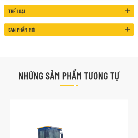
THỂ LOẠI
SẢN PHẨM MỚI
NHỮNG SẢM PHẨM TƯƠNG TỰ