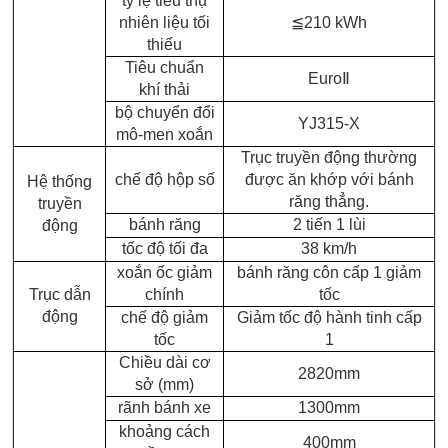
tỷ lệ tiêu thụ
nhiên liệu tối
≦
210 kWh
thiểu
Tiêu chuẩn
Euro
Ⅱ
khí thải
bộ chuyển đổi
YJ315-X
mô-men xoắn
Trục truyền động thường
chế độ hộp số
được ăn khớp với bánh
Hệ thống
răng thẳng.
truyền
bánh răng
2 tiến 1 lùi
động
tốc độ tối đa
38 km/h
xoắn ốc giảm
bánh răng côn cấp 1 giảm
Trục dẫn
chính
tốc
động
chế độ giảm
Giảm tốc độ hành tinh cấp
tốc
1
Chiều dài cơ
2820mm
sở (mm)
rãnh bánh xe
1300mm
khoảng cách
400mm