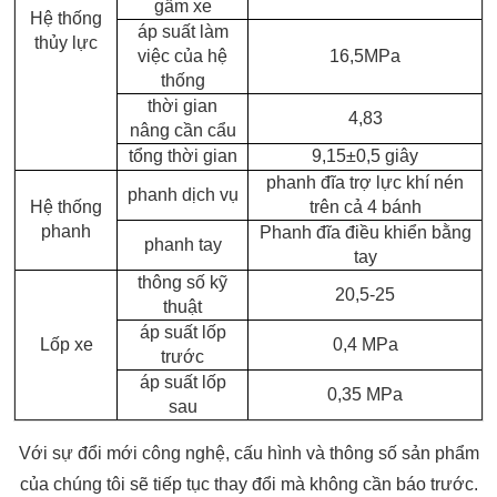
gầm xe
Hệ thống
áp suất làm
thủy lực
việc của hệ
16,5MPa
thống
thời gian
4,83
nâng cần cẩu
tổng thời gian
9,15±0,5 giây
phanh đĩa trợ lực khí nén
phanh dịch vụ
Hệ thống
trên cả 4 bánh
phanh
Phanh đĩa điều khiển bằng
phanh tay
tay
thông số kỹ
20,5-25
thuật
áp suất lốp
Lốp xe
0,4 MPa
trước
áp suất lốp
0,35 MPa
sau
Với sự đổi mới công nghệ, cấu hình và thông số sản phẩm
của chúng tôi sẽ tiếp tục thay đổi mà không cần báo trước.