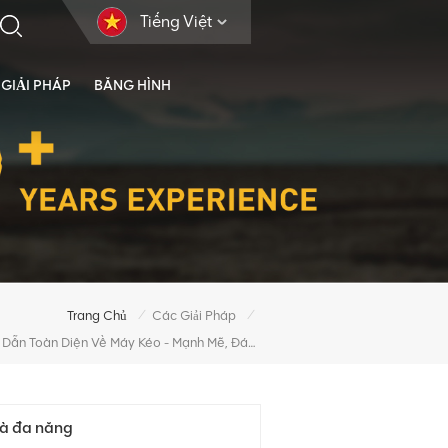
Tiếng Việt
GIẢI PHÁP
BĂNG HÌNH
/
/
Trang Chủ
Các Giải Pháp
Hướng Dẫn Toàn Diện Về Máy Kéo - Mạnh Mẽ, Đáng Tin Cậy Và Đa Năng
và đa năng