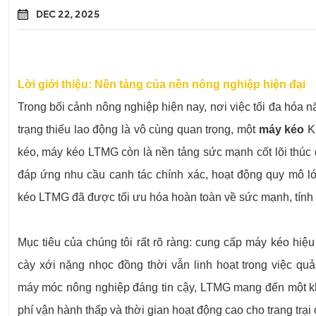
DEC 22, 2025
Lời giới thiệu: Nền tảng của nền nông nghiệp hiện đại
Trong bối cảnh nông nghiệp hiện nay, nơi việc tối đa hóa nă
trạng thiếu lao động là vô cùng quan trọng, một
máy kéo
Kh
kéo, máy kéo LTMG còn là nền tảng sức mạnh cốt lõi thúc 
đáp ứng nhu cầu canh tác chính xác, hoạt động quy mô lớn
kéo LTMG đã được tối ưu hóa hoàn toàn về sức mạnh, tính li
Mục tiêu của chúng tôi rất rõ ràng: cung cấp máy kéo hiệu
cày xới nặng nhọc đồng thời vẫn linh hoạt trong việc qu
máy móc nông nghiệp đáng tin cậy, LTMG mang đến một kh
phí vận hành thấp và thời gian hoạt động cao cho trang trại