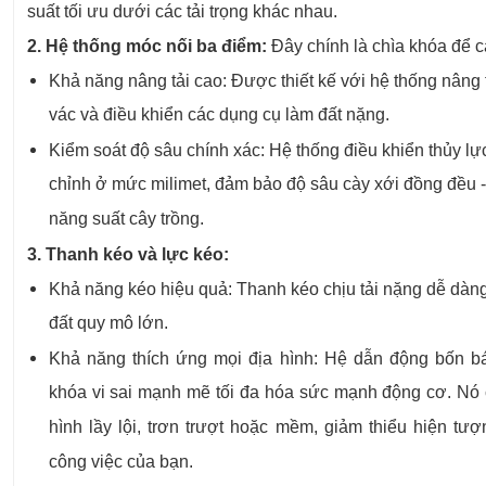
suất tối ưu dưới các tải trọng khác nhau.
2. Hệ thống móc nối ba điểm:
Đây chính là chìa khóa để c
Khả năng nâng tải cao: Được thiết kế với hệ thống nân
vác và điều khiển các dụng cụ làm đất nặng.
Kiểm soát độ sâu chính xác: Hệ thống điều khiển thủy lự
chỉnh ở mức milimet, đảm bảo độ sâu cày xới đồng đều -
năng suất cây trồng.
3. Thanh kéo và lực kéo:
Khả năng kéo hiệu quả: Thanh kéo chịu tải nặng dễ dàng 
đất quy mô lớn.
Khả năng thích ứng mọi địa hình: Hệ dẫn động bốn b
khóa vi sai mạnh mẽ tối đa hóa sức mạnh động cơ. Nó c
hình lầy lội, trơn trượt hoặc mềm, giảm thiểu hiện tư
công việc của bạn.