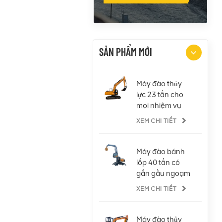
TÔI
SẢN PHẨM MỚI
Máy đào thủy
lực 23 tấn cho
mọi nhiệm vụ
XEM CHI TIẾT
Máy đào bánh
lốp 40 tấn có
gắn gầu ngoạm
XEM CHI TIẾT
Máy đào thủy