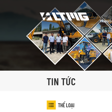
TRANG
LIÊN H
TIN TỨC
THỂ LOẠI