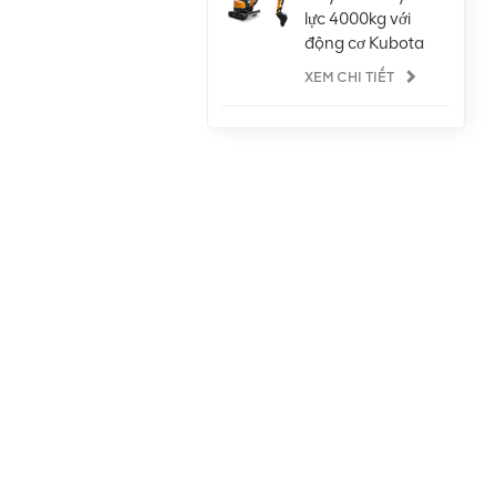
lực 4000kg với
động cơ Kubota
XEM CHI TIẾT
Máy xúc lật
bánh lốp lớn 5
tấn công suất
lớn với động cơ
XEM CHI TIẾT
Weichai
Máy xúc lật
bánh lốp nhỏ
gọn khớp nối 1
tấn có cầu Isuzu
XEM CHI TIẾT
Điều hòa không
khí tiêu chuẩn