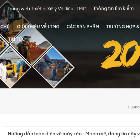
Trang web Thiết bị Xử lý Vật liệu LTMG
 CHỦ
GIỚI THIỆU VỀ LTMG
CÁC SẢN PHẨM
TRƯỜNG HỢP & 
Ệ
TIN TỨC
Hướng dẫn toàn diện về máy kéo - Mạnh mẽ, đáng tin cậy 