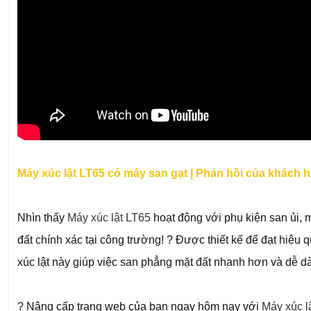
Máy xúc lật LT65 có máy san gạt | Phản hồi của khách 
Nhìn thấy
Máy xúc lật LT65
hoạt động với phụ kiện san ủi, 
đất chính xác tại công trường! ? Được thiết kế để đạt hiệu q
xúc lật này giúp việc san phẳng mặt đất nhanh hơn và dễ d
? Nâng cấp trang web của bạn ngay hôm nay với
Máy xúc l