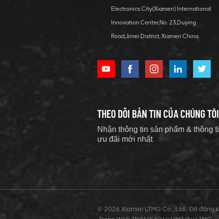
Electronics City(Xiamen) International
Máy đào bánh
Innovation Center,No. 23,Duying
xích siêu nhỏ 2
Road,Jimei District, Xiamen China
tấn tiết kiệm
năng lượng
XEM CHI TIẾT
Máy xúc bánh
xích 38 tấn, máy
xúc cỡ lớn trang
THEO DÕI BẢN TIN CỦA CHÚNG TÔI
bị động cơ
XEM CHI TIẾT
Cummins.
Nhận thông tin sản phẩm & thông t
ưu đãi mới nhất
Máy đào bánh
xích mini 3 tấn
với tệp đính kèm
tùy chọn
XEM CHI TIẾT
© 2026 Xiamen LTMG Co., Ltd.. Đã đăng ký
Máy xúc bánh