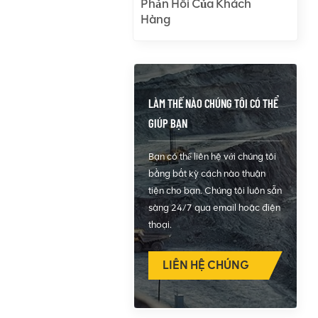
Phản Hồi Của Khách
Hàng
LÀM THẾ NÀO CHÚNG TÔI CÓ THỂ
GIÚP BẠN
Bạn có thể liên hệ với chúng tôi
bằng bất kỳ cách nào thuận
tiện cho bạn. Chúng tôi luôn sẵn
sàng 24/7 qua email hoặc điện
thoại.
LIÊN HỆ CHÚNG
TÔI