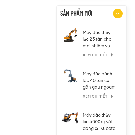
SẢN PHẨM MỚI
Máy đào thủy
lực 23 tấn cho
mọi nhiệm vụ
XEM CHI TIẾT
Máy đào bánh
lốp 40 tấn có
gắn gầu ngoạm
XEM CHI TIẾT
Máy đào thủy
lực 4000kg với
động cơ Kubota