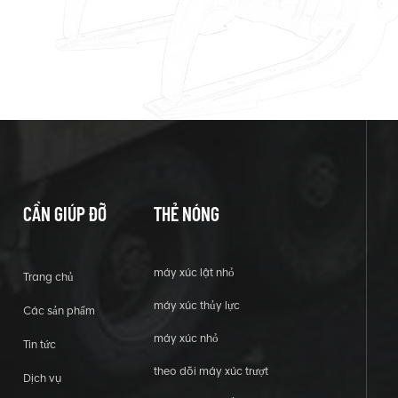
CẦN GIÚP ĐỠ
THẺ NÓNG
máy xúc lật nhỏ
Trang chủ
máy xúc thủy lực
Các sản phẩm
máy xúc nhỏ
Tin tức
theo dõi máy xúc trượt
Dịch vụ