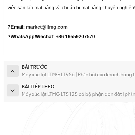
việc san lấp mặt bằng và chuẩn bị mặt bằng chuyên nghiệp!
?Email:
market@ltmg.com
?WhatsApp/Wechat: +86 19559207570
BÀI TRƯỚC
Máy xúc lật LTMG LT956 | Phản hồi của khách hàng tr
BÀI TIẾP THEO
Máy xúc lật LTMG LTS125 có bộ phận dọn đất | phản