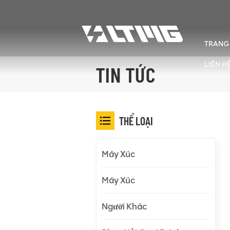
TRANG
LIÊN H
TIN TỨC
THỂ LOẠI
Máy Xúc
Máy Xúc
Người Khác