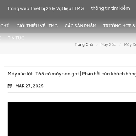
Trang web Thiết bị Xử lý Vật liệu LTMG
 CHỦ
GIỚI THIỆU VỀ LTMG
CÁC SẢN PHẨM
TRƯỜNG HỢP & 
Ệ
TIN TỨC
/
/
Trang Chủ
Máy Xúc
Máy xúc lật LT65 có máy san gạt | Phản hồi của khách hàn
MAR 27, 2025