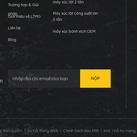
máy xúc lật 2 tấn
Trường hợp & Giải
Máy xúc lật công suất lớn
pháp
Giới thiệu về LTMG
5 tấn
Liên hệ
máy xúc bánh xích OEM
Blog
NỘP
in
 Bản quyền . |
Sơ Đồ Trang Web
|
Chính Sách Bảo Mật
|
Xml
|
Hỗ trợ mạng