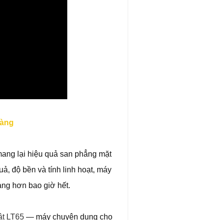
hàng
mang lại hiệu quả san phẳng mặt
uả, độ bền và tính linh hoạt, máy
àng hơn bao giờ hết.
ật LT65
— máy chuyên dụng cho