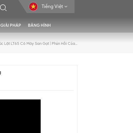
Tiếng Việt
GIẢI PHÁP
BĂNG HÌNH
Máy Xúc Lật LT65 Có Máy San Gạt | Phản Hồi Của Khách Hàng
g