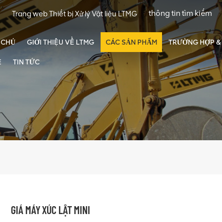
Trang web Thiết bị Xử lý Vật liệu LTMG
 CHỦ
GIỚI THIỆU VỀ LTMG
CÁC SẢN PHẨM
TRƯỜNG HỢP & 
Ệ
TIN TỨC
GIÁ MÁY XÚC LẬT MINI