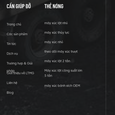
CẦN GIÚP ĐỠ
THẺ NÓNG
máy xúc lật nhỏ
Trang chủ
máy xúc thủy lực
Các sản phẩm
máy xúc nhỏ
Tin tức
theo dõi máy xúc trượt
Dịch vụ
máy xúc lật 2 tấn
Trường hợp & Giải
Máy xúc lật công suất lớn
pháp
Giới thiệu về LTMG
5 tấn
Liên hệ
máy xúc bánh xích OEM
Blog