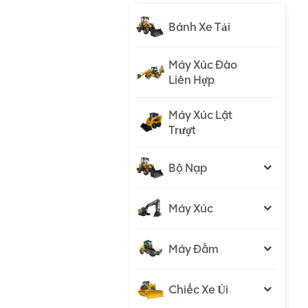
Bánh Xe Tải
Máy Xúc Đào
Liên Hợp
Máy Xúc Lật
Trượt
Bộ Nạp
Máy Xúc
Máy Đầm
Chiếc Xe Ủi