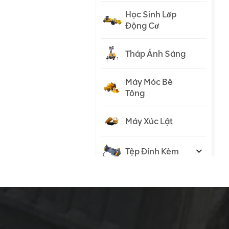
Học Sinh Lớp
Động Cơ
Tháp Ánh Sáng
Máy Móc Bê
Tông
Máy Xúc Lật
Tệp Đính Kèm
Máy Kéo
SẢN PHẨM MỚI