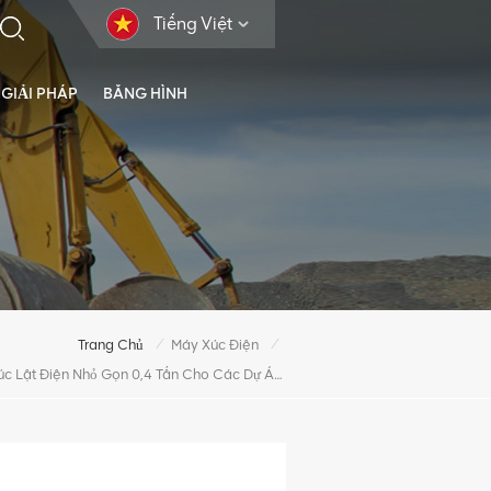
Tiếng Việt
GIẢI PHÁP
BĂNG HÌNH
/
/
Trang Chủ
Máy Xúc Điện
Máy Xúc Lật Điện Nhỏ Gọn 0,4 Tấn Cho Các Dự Án Xây Dựng Nhỏ