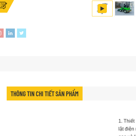
THÔNG TIN CHI TIẾT SẢN PHẨM
1. Thiế
lật điện