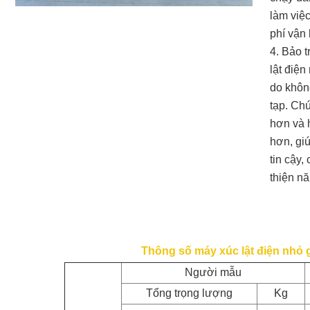
làm việc
phí vận 
4. Bảo t
lật điện
do khôn
tạp. Chú
hơn và 
hơn, giú
tin cậy,
thiện nă
Thông số máy xúc lật điện nhỏ g
Người mẫu
Tổng trọng lượng
Kg