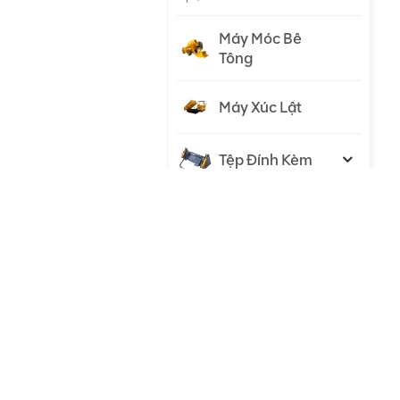
Máy Móc Bê
Tông
Máy Xúc Lật
Tệp Đính Kèm
Máy Kéo
SẢN PHẨM MỚI
Máy đào thủy
lực 23 tấn cho
mọi nhiệm vụ