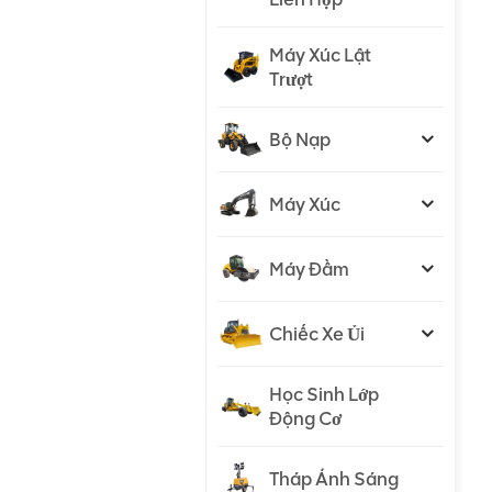
Máy Xúc Lật
Trượt
Bộ Nạp
Máy Xúc
Máy Đầm
Chiếc Xe Ủi
Học Sinh Lớp
Động Cơ
Tháp Ánh Sáng