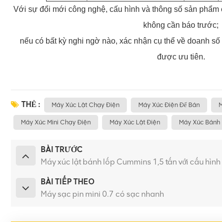
Với sự đổi mới công nghệ, cấu hình và thông số sản phẩm c
không cần báo trước;
nếu có bất kỳ nghi ngờ nào, xác nhận cụ thể về doanh số
được ưu tiên.
THẺ :
Máy Xúc Lật Chạy Điện
Máy Xúc Điện Để Bán
M
Máy Xúc Mini Chạy Điện
Máy Xúc Lật Điện
Máy Xúc Bánh
BÀI TRƯỚC
Máy xúc lật bánh lốp Cummins 1,5 tấn với cấu hình
BÀI TIẾP THEO
Máy sạc pin mini 0.7 có sạc nhanh