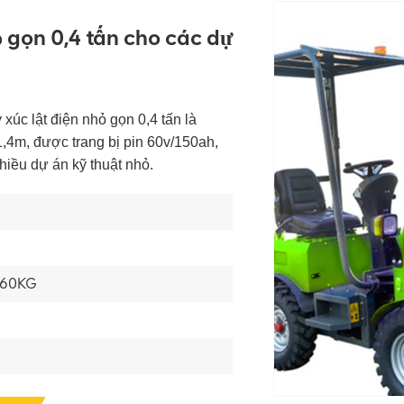
ỏ gọn 0,4 tấn cho các dự
úc lật điện nhỏ gọn 0,4 tấn là
,4m, được trang bị pin 60v/150ah,
hiều dự án kỹ thuật nhỏ.
60KG