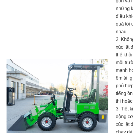
gọn và l
những k
điều kh
quả tối
nhau.
2. Khôn
xúc lật 
thế khô
môi trư
mạnh hơ
êm ái, g
phù hợp
tiếng ồ
thị hoặ
3. Tiết 
động cơ
xúc lật 
chạy dà