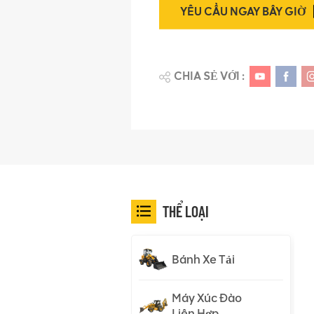
YÊU CẦU NGAY BÂY GIỜ
CHIA SẺ VỚI :
THỂ LOẠI
Bánh Xe Tải
Máy Xúc Đào
Liên Hợp