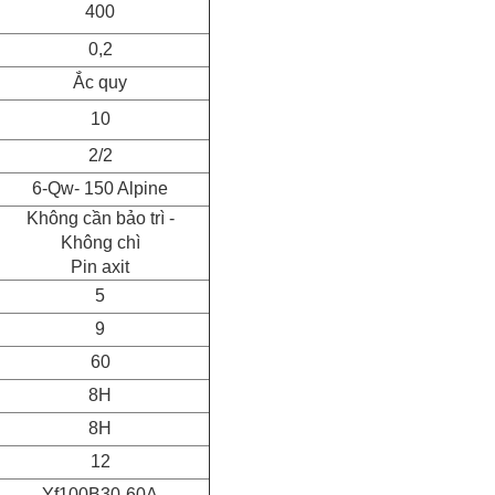
400
0,2
Ắc quy
10
2/2
6-Qw- 150 Alpine
Không cần bảo trì -
Không chì
Pin axit
5
9
60
8H
8H
12
Yf100B30-60A