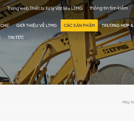
Trang web Thiết bị Xử lý Vật liệu LTMG
 CHỦ
GIỚI THIỆU VỀ LTMG
CÁC SẢN PHẨM
TRƯỜNG HỢP & 
Ệ
TIN TỨC