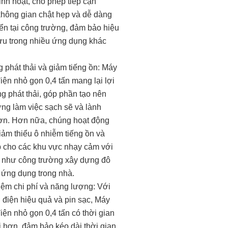
inh hoạt, cho phép tiếp cận
hông gian chật hẹp và dễ dàng
iển tại công trường, đảm bảo hiệu
 ưu trong nhiều ứng dụng khác
g phát thải và giảm tiếng ồn: Máy
điện nhỏ gọn 0,4 tấn mang lại lợi
ng phát thải, góp phần tạo nên
ờng làm việc sạch sẽ và lành
n. Hơn nữa, chúng hoạt động
iảm thiểu ô nhiễm tiếng ồn và
 cho các khu vực nhạy cảm với
n như công trường xây dựng đô
c ứng dụng trong nhà.
kiệm chi phí và năng lượng: Với
 điện hiệu quả và pin sạc, Máy
điện nhỏ gọn 0,4 tấn có thời gian
i hơn, đảm bảo kéo dài thời gian